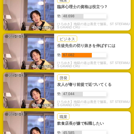
職業
臨床心理士の資格は役立つ？
勢
48.698
ひろゆき】地獄の道は善意で舗装。ST STEFANU
S GRAND CRU ⋯⋯
47:34 ~ 48:27
2021-11-13
ビジネス
生徒先生の切り抜きを伸ばすには
勢
67.082
ひろゆき】地獄の道は善意で舗装。ST STEFANU
S GRAND CRU ⋯⋯
48:27 ~ 52:09
2021-11-13
啓発
友人が奢り前提で近づいてくる
勢
47.044
ひろゆき】地獄の道は善意で舗装。ST STEFANU
S GRAND CRU ⋯⋯
52:09 ~ 53:38
2021-11-13
職業
飲食店長が嫌で転職したい
勢
45.585