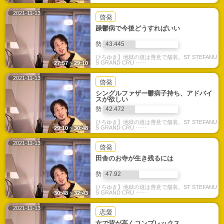
2021-11-13
啓発
躁鬱病で今後どうすればいい
勢
43.445
ひろゆき】地獄の道は善意で舗装。ST STEFANU
S GRAND CRU ⋯⋯
27:57 ~ 29:10
2021-11-13
啓発
シングルファザー鬱病子持ち、アドバイ
スが欲しい
勢
42.472
ひろゆき】地獄の道は善意で舗装。ST STEFANU
S GRAND CRU ⋯⋯
29:10 ~ 30:48
2021-11-13
啓発
田舎のお寺が生き残るには
勢
47.92
ひろゆき】地獄の道は善意で舗装。ST STEFANU
S GRAND CRU ⋯⋯
30:48 ~ 32:43
2021-11-13
恋愛
女で背が高くコンプレックス