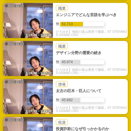
2021-11-13
職業
エンジニアでどんな言語を学ぶべき
勢
51.713
ひろゆき】地獄の道は善意で舗装。ST STEFANU
S GRAND CRU ⋯⋯
1:23:04 ~ 1:24:08
2021-11-13
職業
デザイン分野の需要の続き
勢
45.974
ひろゆき】地獄の道は善意で舗装。ST STEFANU
S GRAND CRU ⋯⋯
1:24:08 ~ 1:27:33
2021-11-13
啓発
太古の巨木・巨人について
勢
45.682
ひろゆき】地獄の道は善意で舗装。ST STEFANU
S GRAND CRU ⋯⋯
1:27:33 ~ 1:33:08
2021-11-13
投資
投資詐欺になぜ引っかかるのか