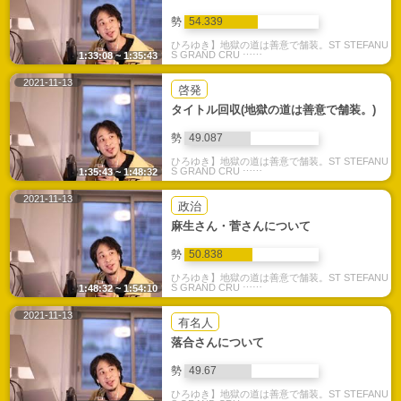
勢
54.339
ひろゆき】地獄の道は善意で舗装。ST STEFANU
S GRAND CRU ⋯⋯
1:33:08 ~ 1:35:43
2021-11-13
啓発
タイトル回収(地獄の道は善意で舗装。)
勢
49.087
ひろゆき】地獄の道は善意で舗装。ST STEFANU
S GRAND CRU ⋯⋯
1:35:43 ~ 1:48:32
2021-11-13
政治
麻生さん・菅さんについて
勢
50.838
ひろゆき】地獄の道は善意で舗装。ST STEFANU
S GRAND CRU ⋯⋯
1:48:32 ~ 1:54:10
2021-11-13
有名人
落合さんについて
勢
49.67
ひろゆき】地獄の道は善意で舗装。ST STEFANU