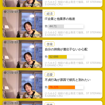
ひろゆき】地獄の道は善意で舗装。ST STEFANU
S GRAND CRU ⋯⋯
36:46 ~ 38:21
2021-11-13
経済
IT企業と他業界の格差
勢
44.71
ひろゆき】地獄の道は善意で舗装。ST STEFANU
S GRAND CRU ⋯⋯
38:21 ~ 42:34
2021-11-13
啓発
自分の持病が遺伝子ないか心配
勢
52.686
ひろゆき】地獄の道は善意で舗装。ST STEFANU
S GRAND CRU ⋯⋯
42:34 ~ 46:20
2021-11-13
恋愛
不貞行為が原因で彼氏と別れたい
勢
76.225
ひろゆき】地獄の道は善意で舗装。ST STEFANU
S GRAND CRU ⋯⋯
46:20 ~ 47:34
2021-11-13