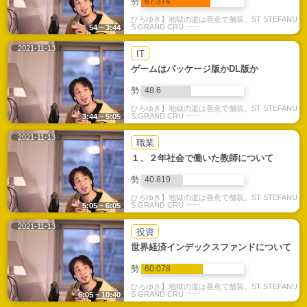
勢
67.374
ひろゆき】地獄の道は善意で舗装。ST STEFANU
S GRAND CRU ⋯⋯
54 ~ 3:44
2021-11-13
IT
ゲームはパッケージ版かDL版か
勢
48.6
ひろゆき】地獄の道は善意で舗装。ST STEFANU
S GRAND CRU ⋯⋯
3:44 ~ 5:05
2021-11-13
職業
１、２年社会で働いた教師について
勢
40.819
ひろゆき】地獄の道は善意で舗装。ST STEFANU
S GRAND CRU ⋯⋯
5:05 ~ 6:05
2021-11-13
投資
世界経済インデックスファンドについて
勢
60.078
ひろゆき】地獄の道は善意で舗装。ST STEFANU
S GRAND CRU ⋯⋯
6:05 ~ 10:40