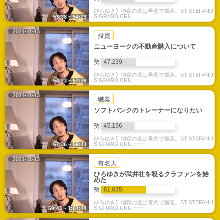
ひろゆき】地獄の道は善意で舗装。ST STEFANU
S GRAND CRU ⋯⋯
53:38 ~ 54:23
2021-11-13
投資
ニューヨークの不動産購入について
勢
47.239
ひろゆき】地獄の道は善意で舗装。ST STEFANU
S GRAND CRU ⋯⋯
54:23 ~ 57:36
2021-11-13
職業
ソフトバンクのトレーナーになりたい
勢
45.196
ひろゆき】地獄の道は善意で舗装。ST STEFANU
S GRAND CRU ⋯⋯
57:36 ~ 59:43
2021-11-13
有名人
ひろゆきが武井壮を殴るクラファンを始
めた
勢
61.635
ひろゆき】地獄の道は善意で舗装。ST STEFANU
S GRAND CRU ⋯⋯
59:43 ~ 1:01:48