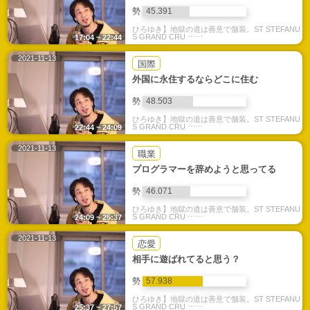
勢
45.391
ひろゆき】地獄の道は善意で舗装。ST STEFANU
S GRAND CRU ⋯⋯
17:04 ~ 22:44
2021-11-13
国際
外国に永住するならどこに住む
勢
48.503
ひろゆき】地獄の道は善意で舗装。ST STEFANU
S GRAND CRU ⋯⋯
22:44 ~ 24:09
2021-11-13
職業
プログラマーを辞めようと思ってる
勢
46.071
ひろゆき】地獄の道は善意で舗装。ST STEFANU
S GRAND CRU ⋯⋯
24:09 ~ 25:37
2021-11-13
恋愛
相手に遊ばれてると思う？
勢
57.938
ひろゆき】地獄の道は善意で舗装。ST STEFANU
S GRAND CRU ⋯⋯
25:37 ~ 27:57