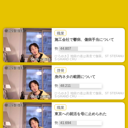
2021-11-13
職業
施工会社で鬱病、傷病手当について
勢
44.807
ひろゆき】地獄の道は善意で舗装。ST STEFANU
S GRAND CRU ⋯⋯
34:25 ~ 35:53
2021-11-13
啓発
身内ネタの範囲について
勢
48.211
ひろゆき】地獄の道は善意で舗装。ST STEFANU
S GRAND CRU ⋯⋯
35:53 ~ 36:46
2021-11-13
職業
東京への就活を母に止められた
勢
41.694