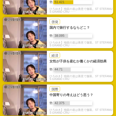
勢
51.421
ひろゆき】地獄の道は善意で舗装。ST STEFANU
S GRAND CRU ⋯⋯
2:56:42 ~ 2:57:06
2021-11-13
啓発
国内で旅行するならどこ？
勢
38.095
ひろゆき】地獄の道は善意で舗装。ST STEFANU
S GRAND CRU ⋯⋯
2:57:06 ~ 2:57:23
2021-11-13
経済
女性が子供を産むか働くかの経済効果
勢
44.71
ひろゆき】地獄の道は善意で舗装。ST STEFANU
S GRAND CRU ⋯⋯
2:57:23 ~ 2:58:09
2021-11-13
国際
中国寄りの考えはどう思う？
勢
42.375
ひろゆき】地獄の道は善意で舗装。ST STEFANU
S GRAND CRU ⋯⋯
2:58:09 ~ 2:59:20