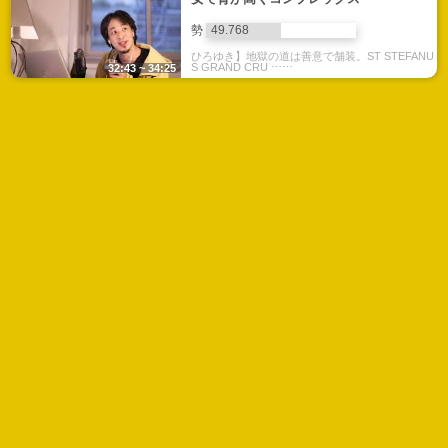
勢
49.768
ひろゆき】地獄の道は善意で舗装。ST STEFANU
S GRAND CRU ⋯⋯
32:43 ~ 34:25