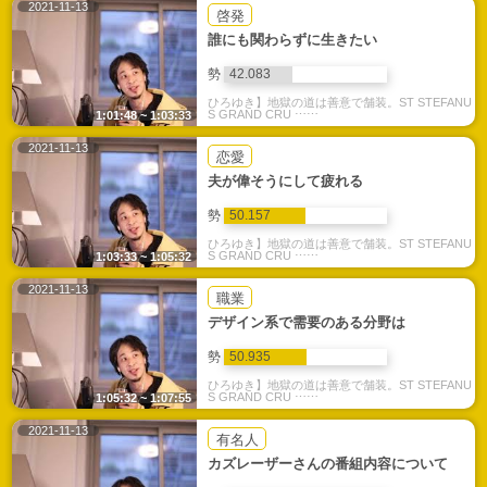
2021-11-13
啓発
誰にも関わらずに生きたい
勢
42.083
ひろゆき】地獄の道は善意で舗装。ST STEFANU
S GRAND CRU ⋯⋯
1:01:48 ~ 1:03:33
2021-11-13
恋愛
夫が偉そうにして疲れる
勢
50.157
ひろゆき】地獄の道は善意で舗装。ST STEFANU
S GRAND CRU ⋯⋯
1:03:33 ~ 1:05:32
2021-11-13
職業
デザイン系で需要のある分野は
勢
50.935
ひろゆき】地獄の道は善意で舗装。ST STEFANU
S GRAND CRU ⋯⋯
1:05:32 ~ 1:07:55
2021-11-13
有名人
カズレーザーさんの番組内容について