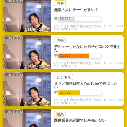
2021-11-13
啓発
無敵の人にチー牛が多い？
勢
39.652
ひろゆき】地獄の道は善意で舗装。ST STEFANU
S GRAND CRU ⋯⋯
2:52:50 ~ 2:54:47
2021-11-13
啓発
デビューしたなにわ男子が口パクで萎え
た
勢
71.362
ひろゆき】地獄の道は善意で舗装。ST STEFANU
S GRAND CRU ⋯⋯
2:54:47 ~ 2:55:42
2021-11-13
ビジネス
ミラノ在住日本人YouTubeで伸ばした
い
勢
51.032
ひろゆき】地獄の道は善意で舗装。ST STEFANU
S GRAND CRU ⋯⋯
2:55:42 ~ 2:56:42
2021-11-13
職業
医療業界未経験で仕事先がない