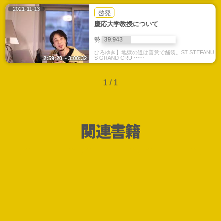
2021-11-13
啓発
慶応大学教授について
勢
39.943
ひろゆき】地獄の道は善意で舗装。ST STEFANU
S GRAND CRU ⋯⋯
2:59:20 ~ 3:00:32
1 / 1
関連書籍