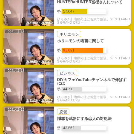
HUNTER×HUNTER冨樫さんについて
勢
57.647
ひろゆき】地獄の道は善意で舗装。ST STEFANU
S GRAND CRU ⋯⋯
2:21:00 ~ 2:29:50
2021-11-13
ホリエモン
ホリエモンの著書に関して
勢
91.691
ひろゆき】地獄の道は善意で舗装。ST STEFANU
S GRAND CRU ⋯⋯
2:29:50 ~ 2:31:16
2021-11-13
ビジネス
DIYカフェYouTubeチャンネルで伸ばす
には
勢
44.71
ひろゆき】地獄の道は善意で舗装。ST STEFANU
S GRAND CRU ⋯⋯
2:31:16 ~ 2:32:17
2021-11-13
恋愛
謝罪を武器にする恋人の対処法
勢
42.862