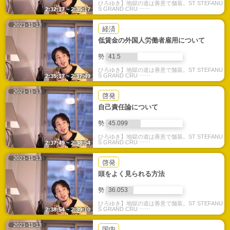
ひろゆき】地獄の道は善意で舗装。ST STEFANU
S GRAND CRU ⋯⋯
2:32:17 ~ 2:35:17
2021-11-13
経済
低賃金の外国人労働者雇用について
勢
41.5
ひろゆき】地獄の道は善意で舗装。ST STEFANU
S GRAND CRU ⋯⋯
2:35:17 ~ 2:37:49
2021-11-13
啓発
自己責任論について
勢
45.099
ひろゆき】地獄の道は善意で舗装。ST STEFANU
S GRAND CRU ⋯⋯
2:37:49 ~ 2:38:54
2021-11-13
啓発
頭をよく見られる方法
勢
36.053
ひろゆき】地獄の道は善意で舗装。ST STEFANU
S GRAND CRU ⋯⋯
2:38:54 ~ 2:39:10
2021-11-13
国内