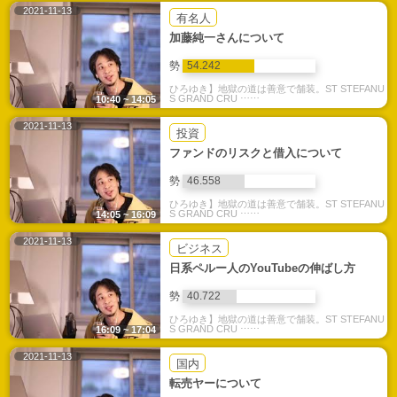
2021-11-13
有名人
加藤純一さんについて
勢
54.242
ひろゆき】地獄の道は善意で舗装。ST STEFANU
S GRAND CRU ⋯⋯
10:40 ~ 14:05
2021-11-13
投資
ファンドのリスクと借入について
勢
46.558
ひろゆき】地獄の道は善意で舗装。ST STEFANU
S GRAND CRU ⋯⋯
14:05 ~ 16:09
2021-11-13
ビジネス
日系ペルー人のYouTubeの伸ばし方
勢
40.722
ひろゆき】地獄の道は善意で舗装。ST STEFANU
S GRAND CRU ⋯⋯
16:09 ~ 17:04
2021-11-13
国内
転売ヤーについて