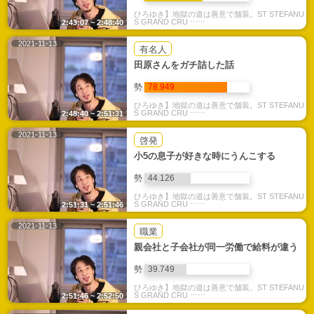
ひろゆき】地獄の道は善意で舗装。ST STEFANU
S GRAND CRU ⋯⋯
2:43:07 ~ 2:48:40
2021-11-13
有名人
田原さんをガチ詰した話
勢
78.949
ひろゆき】地獄の道は善意で舗装。ST STEFANU
S GRAND CRU ⋯⋯
2:48:40 ~ 2:51:31
2021-11-13
啓発
小5の息子が好きな時にうんこする
勢
44.126
ひろゆき】地獄の道は善意で舗装。ST STEFANU
S GRAND CRU ⋯⋯
2:51:31 ~ 2:51:46
2021-11-13
職業
親会社と子会社が同一労働で給料が違う
勢
39.749
ひろゆき】地獄の道は善意で舗装。ST STEFANU
S GRAND CRU ⋯⋯
2:51:46 ~ 2:52:50