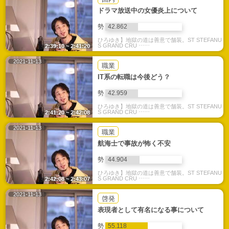
ドラマ放送中の女優炎上について
勢
42.862
ひろゆき】地獄の道は善意で舗装。ST STEFANU
S GRAND CRU ⋯⋯
2:39:10 ~ 2:41:20
2021-11-13
職業
IT系の転職は今後どう？
勢
42.959
ひろゆき】地獄の道は善意で舗装。ST STEFANU
S GRAND CRU ⋯⋯
2:41:20 ~ 2:42:08
2021-11-13
職業
航海士で事故が怖く不安
勢
44.904
ひろゆき】地獄の道は善意で舗装。ST STEFANU
S GRAND CRU ⋯⋯
2:42:08 ~ 2:43:07
2021-11-13
啓発
表現者として有名になる事について
勢
55.118